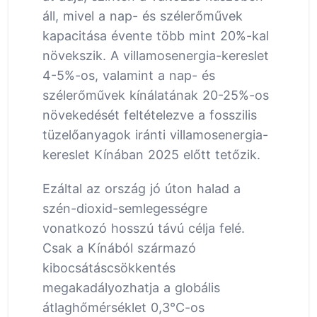
áll, mivel a nap- és szélerőművek
kapacitása évente több mint 20%-kal
növekszik. A villamosenergia-kereslet
4-5%-os, valamint a nap- és
szélerőművek kínálatának 20-25%-os
növekedését feltételezve a fosszilis
tüzelőanyagok iránti villamosenergia-
kereslet Kínában 2025 előtt tetőzik.
Ezáltal az ország jó úton halad a
szén-dioxid-semlegességre
vonatkozó hosszú távú célja felé.
Csak a Kínából származó
kibocsátáscsökkentés
megakadályozhatja a globális
átlaghőmérséklet 0,3°C-os