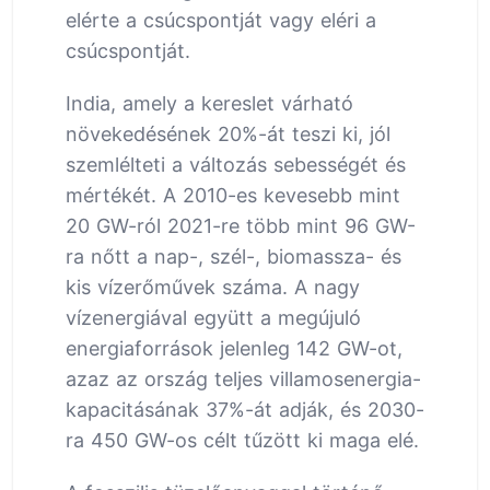
elérte a csúcspontját vagy eléri a
csúcspontját.
India, amely a kereslet várható
növekedésének 20%-át teszi ki, jól
szemlélteti a változás sebességét és
mértékét. A 2010-es kevesebb mint
20 GW-ról 2021-re több mint 96 GW-
ra nőtt a nap-, szél-, biomassza- és
kis vízerőművek száma. A nagy
vízenergiával együtt a megújuló
energiaforrások jelenleg 142 GW-ot,
azaz az ország teljes villamosenergia-
kapacitásának 37%-át adják, és 2030-
ra 450 GW-os célt tűzött ki maga elé.