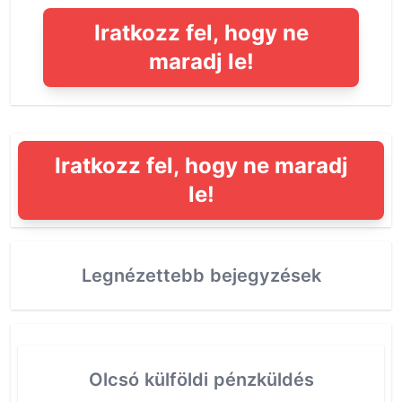
Iratkozz fel, hogy ne
maradj le!
Iratkozz fel, hogy ne maradj
le!
Legnézettebb bejegyzések
Olcsó külföldi pénzküldés