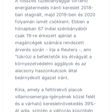
A fosszilis tüzelőanyaggal történő
energiatermelés iránti kereslet 2018-
ban stagnált, majd 2019-ben és 2020
folyamán ismét csökkent. Ebben a
hónapban 67 indiai szénbányából
csak 19-re érkezett ajánlat a
magáncégek számára rendezett
árverés során - írja a Reuters -, ami
"tükrözi a befektetők kis étvágyát a
környezetvédelmi aggályok és az
alacsony haszonkulcsok által
beárnyékolt ágazat iránt.
Kína, amely a feltörekvő piacok
villamosenergia-igényének közel felét
és a várható keresletnövekedés 39%-
át adja, szintén a változás küszöbén