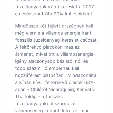
tüzelőanyagok iránti kereslet a 2007-
es csúcspont óta 20%-kal csökkent.
Mindössze két fejlett országnak kell
még elérnie a villamos energia iránti
fosszilis tüzelőanyag-kereslet csúcsát.
A feltörekvő piacokon más az
átmenet, mivel ott a villamosenergia-
igény alacsonyabb bázisról nő, és
több százmillió embernek kell
hozzáférést biztosítani. Mindazonáltal
a Kínán kívüli feltörekvő piacok 63%-
ában - Chilétől Nicaraguáig, Kenyától
Thaiföldig - a fosszilis
tüzelőanyagokból származó
villamosenergia iránti kereslet már