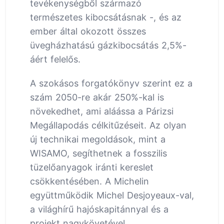
tevékenységből származó
természetes kibocsátásnak -, és az
ember által okozott összes
üvegházhatású gázkibocsátás 2,5%-
áért felelős.
A szokásos forgatókönyv szerint ez a
szám 2050-re akár 250%-kal is
növekedhet, ami aláássa a Párizsi
Megállapodás célkitűzéseit. Az olyan
új technikai megoldások, mint a
WISAMO, segíthetnek a fosszilis
tüzelőanyagok iránti kereslet
csökkentésében. A Michelin
együttműködik Michel Desjoyeaux-val,
a világhírű hajóskapitánnyal és a
projekt nagykövetével.