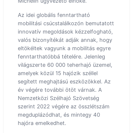
Michelin ügyvezető elnöke.
Az idei globális fenntartható
mobilitási csúcstalálkozón bemutatott
innovatív megoldások kézzelfogható,
valós bizonyítékát adják annak, hogy
eltökéltek vagyunk a mobilitás egyre
fenntarthatóbbá tételére. Jelenleg
világszerte 60 000 teherhajó üzemel,
amelyek közül 15 hajózik széllel
segített meghajtású eszközökkel. Az
év végére további ötöt várnak. A
Nemzetközi Szélhajó Szövetség
szerint 2022 végére az összlétszám
megduplázódhat, és mintegy 40
hajóra emelkedhet.