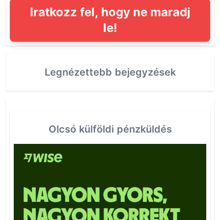
Iratkozz fel, hogy ne maradj
le!
Legnézettebb bejegyzések
Olcsó külföldi pénzküldés