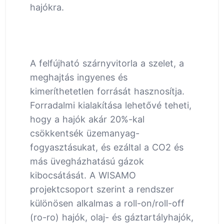
hajókra.
A felfújható szárnyvitorla a szelet, a
meghajtás ingyenes és
kimeríthetetlen forrását hasznosítja.
Forradalmi kialakítása lehetővé teheti,
hogy a hajók akár 20%-kal
csökkentsék üzemanyag-
fogyasztásukat, és ezáltal a CO2 és
más üvegházhatású gázok
kibocsátását. A WISAMO
projektcsoport szerint a rendszer
különösen alkalmas a roll-on/roll-off
(ro-ro) hajók, olaj- és gáztartályhajók,